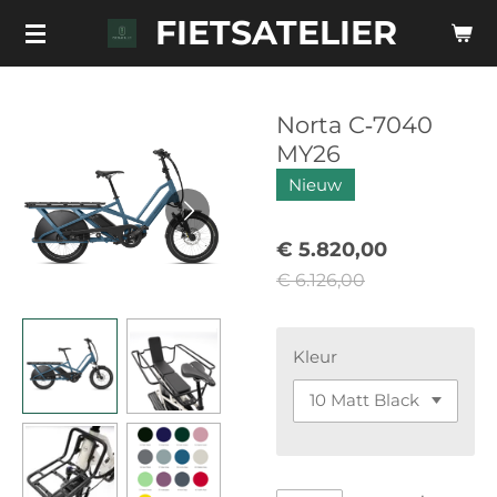
FIETSATELIER
Ga
direct
naar
de
Norta C‑7040
hoofdinhoud
MY26
Nieuw
€ 5.820,00
€ 6.126,00
Kleur