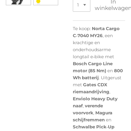
In
winkelwage
Te koop:
Norta Cargo
C‑7040 MY26
, een
krachtige en
onderhoudsarme
longtail e‑bike met
Bosch Cargo Line
motor (85 Nm)
en
800
Wh batterij
. Uitgerust
met
Gates CDX
riemaandrijving
,
Enviolo Heavy Duty
naaf
,
verende
voorvork
,
Magura
schijfremmen
en
Schwalbe Pick‑Up